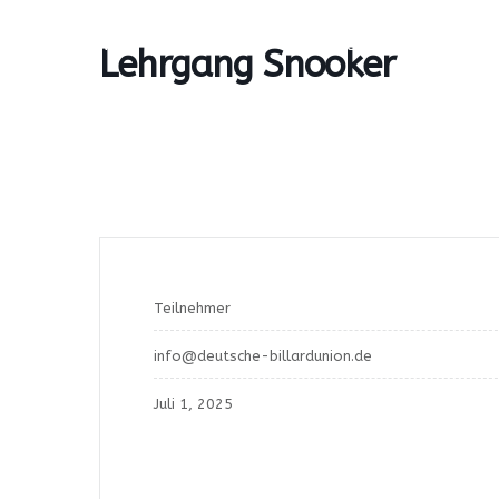
Skip
to
HOME
NEWS & ARCHIV
PARTNER & SPONSOREN
Lehrgang Snooker
content
Teilnehmer
info@deutsche-billardunion.de
Juli 1, 2025