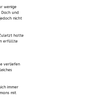
ur wenige
r Dach und
jedoch nicht
Zuletzt hatte
n erfüllte
e verliefen
leiches
sich immer
emans mit