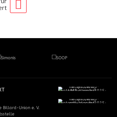
für
ert
KT
 Billard-Union e. V.
sstelle