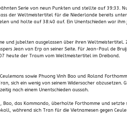
rwähnten Serie von neun Punkten und stellte auf 39:33. N
ass der Weltmeistertitel für die Niederlande bereits unte
elen und holte auf 38:40 auf. Ein Unentschieden war ihm 
rme und jubelten ausgelassen über ihren Weltmeistertitel. 
spers Jean van Erp an seiner Seite. Für Jean-Paul de Bruij
007 heute der Traum vom Weltmeistertitel im Dreiband.
er Ceulemans sowie Phuong Vinh Bao und Roland Forthomm
ran, sich ein wenig von seinem Widersacher abzusetzen. G
zzeitig nach einem Unentschieden aussah.
, Bao, das Kommando, überholte Forthomme und setzte 
okoll, während sich Tran für die Vietnamesen gegen Ceul