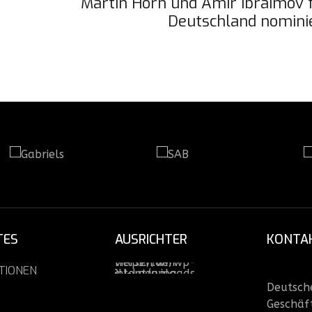
on
Martin Horn und Amir Ibraimov 
Deutschland nomini
TES
AUSRICHTER
KONTA
TIONEN
Deutsche
Geschäft