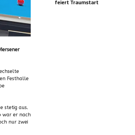
feiert Traumstart
Viersener
echselte
en Festhalle
pe
 stetig aus.
So war er nach
och nur zwei