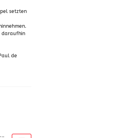
pel setzten
 hinnehmen.
n daraufhin
Paul de