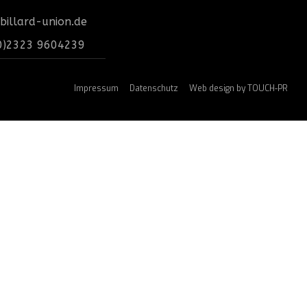
billard-union.de
0)2323 9604239
Impressum
Datenschutz
Web design by TOUCH-PR