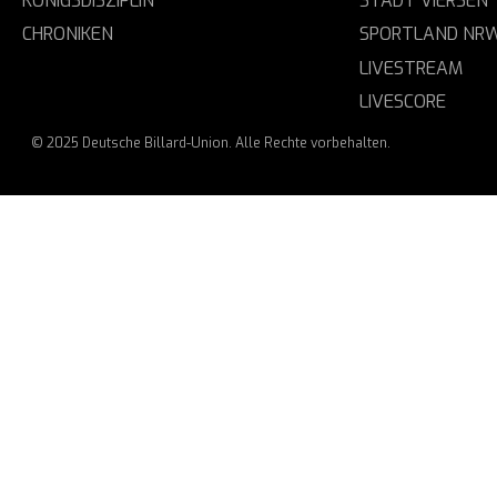
KÖNIGSDISZIPLIN
STADT VIERSEN
CHRONIKEN
SPORTLAND NR
LIVESTREAM
LIVESCORE
© 2025 Deutsche Billard-Union. Alle Rechte vorbehalten.