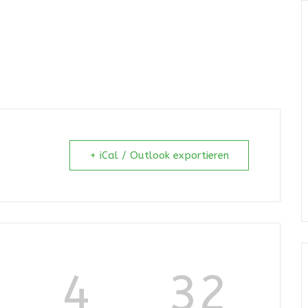
 SPONSOREN
EVENT-INFOS
TICKETS
+ iCal / Outlook exportieren
4
31