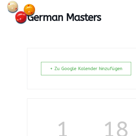
Skip
to
HOME
NEWS & ARCHIV
PARTNER &
German Masters
content
+ Zu Google Kalender hinzufügen
1
18