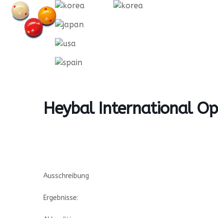
Skip
to
HOME
NEWS & ARCHIV
PARTNER &
content
Heybal International O
Ausschreibung
Ergebnisse: