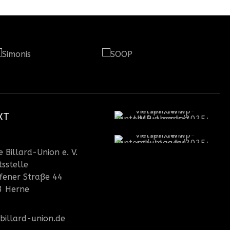
KT
 Billard-Union e. V.
sstelle
fener Straße 44
3 Herne
billard-union.de