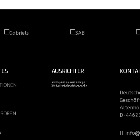
TES
AUSRICHTER
KONTA
TIONEN
Deutsche
Geschäft
Altenhö
NSOREN
D-4462
W
info@