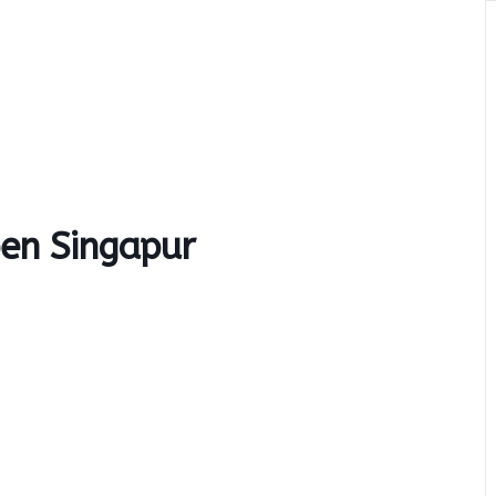
 SPONSOREN
EVENT-INFOS
TICKETS
pen Singapur