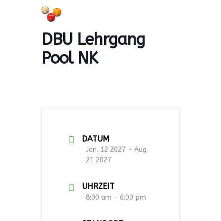
Skip
to
content
DBU Lehrgang
Pool NK
DATUM
Jan. 12 2027
- Aug.
21 2027
UHRZEIT
8:00 am - 6:00 pm