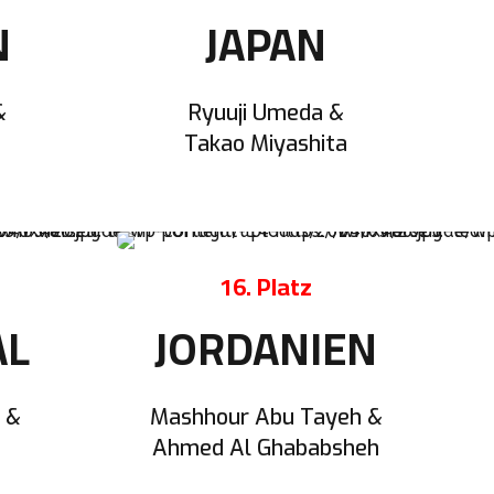
N
JAPAN
&
Ryuuji Umeda &
Takao Miyashita
16. Platz
AL
JORDANIEN
 &
Mashhour Abu Tayeh &
Ahmed Al Ghababsheh