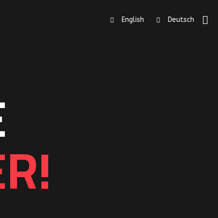
English
Deutsch
E
R!