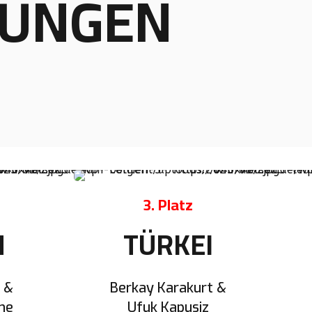
RUNGEN
3. Platz
N
TÜRKEI
 &
Berkay Karakurt &
me
Ufuk Kapusiz