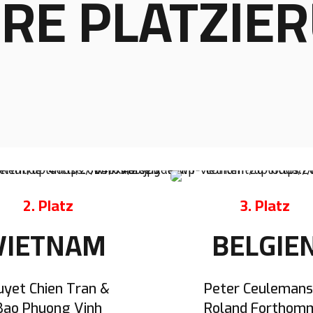
HRE PLATZIE
2. Platz
3. Platz
VIETNAM
BELGIE
uyet Chien Tran &
Peter Ceulemans
Bao Phuong Vinh
Roland Forthom