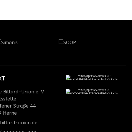
KT
 Billard-Union e. V.
sstelle
fener Straße 44
3 Herne
billard-union.de