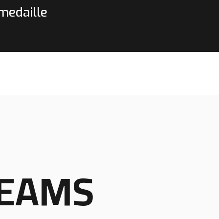
emedaille
TEAMS